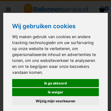
0
Heliumballonnen en
ballondecoraties bezorgd in heel
Wij gebruiken cookies
Nederland
Wij maken gebruik van cookies en andere
tracking-technologieën om uw surfervaring
op onze website te verbeteren, om
gepersonaliseerde inhoud en advertenties te
tonen, om ons websiteverkeer te analyseren
en om te begrijpen waar onze bezoekers
vandaan komen.
Ik ga akkoord
Ik weiger
Wijzig mijn voorkeuren