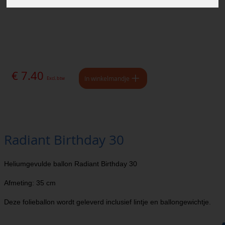
€ 7.40
In winkelmandje
Excl. btw
Radiant Birthday 30
Heliumgevulde ballon Radiant Birthday 30
Afmeting: 35 cm
Deze folieballon wordt geleverd inclusief lintje en ballongewichtje.