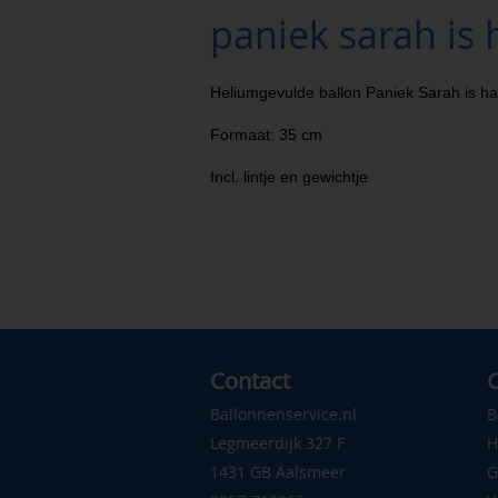
paniek sarah is 
Heliumgevulde ballon Paniek Sarah is hal
Formaat: 35 cm
Incl. lintje en gewichtje
Contact
C
Ballonnenservice.nl
B
Legmeerdijk 327 F
H
1431 GB Aalsmeer
G