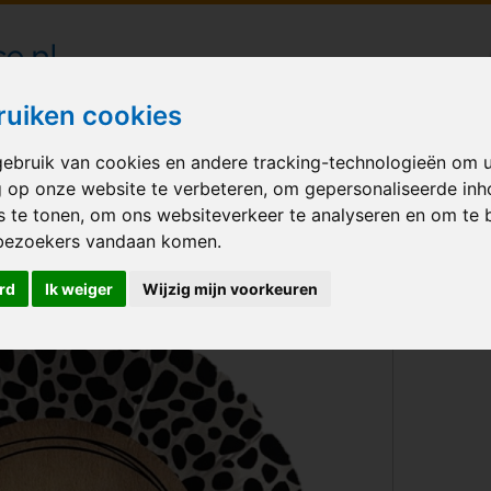
londecoraties bezorgd in heel Nederland
ruiken cookies
ebruik van cookies en andere tracking-technologieën om 
M BALLONNEN
GELEGENHEID
VERHUUR
BEDRUKKEN
A
g op onze website te verbeteren, om gepersonaliseerde in
s te tonen, om ons websiteverkeer te analyseren en om te 
h is half antiek
bezoekers vandaan komen.
rd
Ik weiger
Wijzig mijn voorkeuren