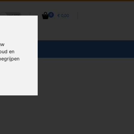
€ 0,00
0
uw
CCESSOIRES
houd en
begrijpen