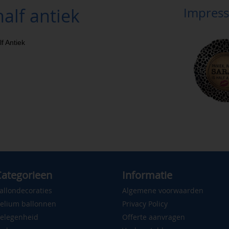
half antiek
Impress
f Antiek
ategorieen
Informatie
allondecoraties
Algemene voorwaarden
elium ballonnen
Privacy Policy
elegenheid
Offerte aanvragen