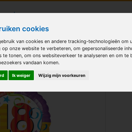
londecoraties bezorgd in heel Nederland
ruiken cookies
ebruik van cookies en andere tracking-technologieën om 
M BALLONNEN
GELEGENHEID
VERHUUR
BEDRUKKEN
A
g op onze website te verbeteren, om gepersonaliseerde in
s te tonen, om ons websiteverkeer te analyseren en om te 
bezoekers vandaan komen.
 18
rd
Ik weiger
Wijzig mijn voorkeuren