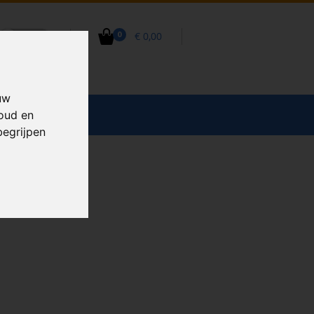
€ 0,00
0
uw
CCESSOIRES
houd en
begrijpen