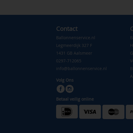
Contact
C
Ballonnenservice.nl
B
Legmeerdijk 327 F
H
1431 GB Aalsmeer
G
0297-712065
V
info@ballonnenservice.nl
B
A
Volg Ons
Betaal veilig online