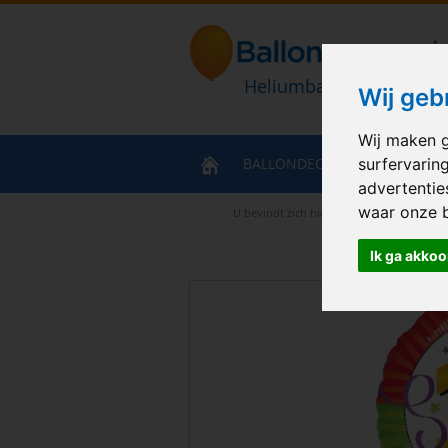
Heliumballonnen en bal
Wij geb
Wij maken g
BALLONDECORATIES
HELIU
surfervarin
advertentie
waar onze 
U bevindt zich hier
>
Home
>
Celebration
Ik ga akkoo