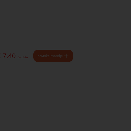
€ 7.40
In winkelmandje
Excl. btw