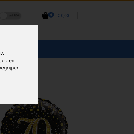
€ 0,00
0
CCESSOIRES
uw
houd en
begrijpen