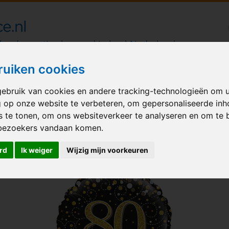
londecoraties bezorgd in heel Nederland
ruiken cookies
M BALLONNEN
GELEGENHEID
VERHUUR
BEDRUKKEN
A
ebruik van cookies en andere tracking-technologieën om 
g op onze website te verbeteren, om gepersonaliseerde in
ng-fizz-black-gold
s te tonen, om ons websiteverkeer te analyseren en om te 
bezoekers vandaan komen.
GOLD
rd
Ik weiger
Wijzig mijn voorkeuren