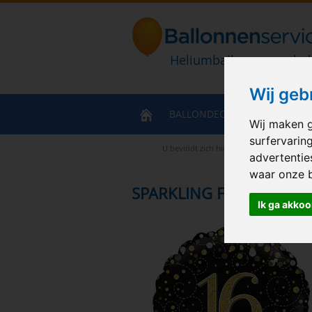
Heliumballonnen en bal
Wij geb
BALLONDECORATIES
HELIU
Wij maken g
surfervarin
U bevindt zich hier
>
Home
>
Cat-sparkli
advertentie
waar onze 
SPARKLING FIZZ BLACK 
Ik ga akkoo