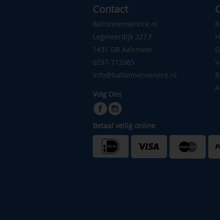
Contact
C
Ballonnenservice.nl
B
Legmeerdijk 327 F
H
1431 GB Aalsmeer
G
0297-712065
V
info@ballonnenservice.nl
B
A
Volg Ons
Betaal veilig online