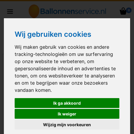
0
Heliumballonnen en
ballondecoraties bezorgd in heel
Nederland
Wij gebruiken cookies
Wij maken gebruik van cookies en andere
tracking-technologieën om uw surfervaring
op onze website te verbeteren, om
gepersonaliseerde inhoud en advertenties te
tonen, om ons websiteverkeer te analyseren
en om te begrijpen waar onze bezoekers
vandaan komen.
Ik ga akkoord
Ik weiger
Wijzig mijn voorkeuren