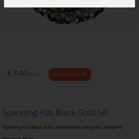
€ 7.40
In winkelmandje
Excl. btw
Sparkling Fizz Black Gold 50
Sparkling Fizz Black Gold confetti-ballon met getal, leeftijd 50.