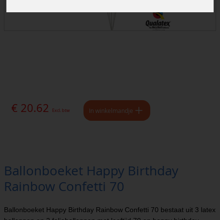
€ 20.62
In winkelmandje
Excl. btw
Ballonboeket Happy Birthday
Rainbow Confetti 70
Ballonboeket Happy Birthday Rainbow Confetti 70 bestaat uit 3 latex