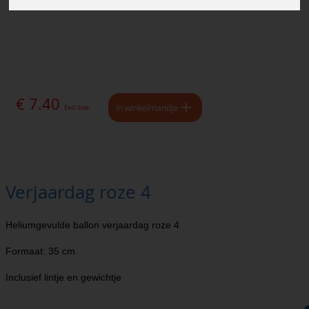
€ 7.40
In winkelmandje
Excl. btw
Verjaardag roze 4
Heliumgevulde ballon verjaardag roze 4
Formaat: 35 cm
Inclusief lintje en gewichtje