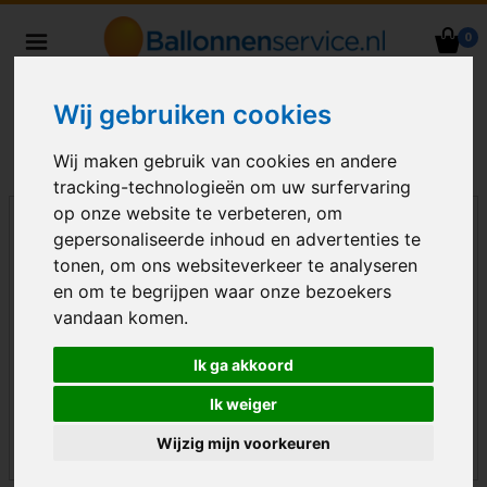
0
Heliumballonnen en
ballondecoraties bezorgd in heel
Wij gebruiken cookies
Nederland
Wij maken gebruik van cookies en andere
tracking-technologieën om uw surfervaring
op onze website te verbeteren, om
gepersonaliseerde inhoud en advertenties te
tonen, om ons websiteverkeer te analyseren
en om te begrijpen waar onze bezoekers
vandaan komen.
Ik ga akkoord
Ik weiger
Wijzig mijn voorkeuren