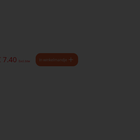
€ 7.40
In winkelmandje
Excl. btw