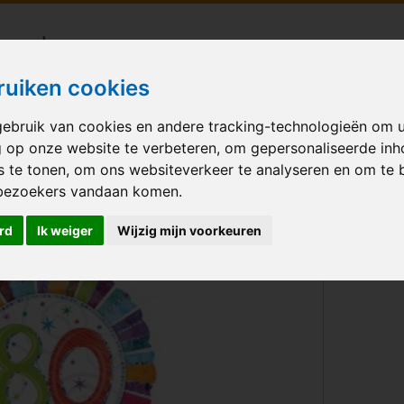
londecoraties bezorgd in heel Nederland
ruiken cookies
ebruik van cookies en andere tracking-technologieën om 
M BALLONNEN
GELEGENHEID
VERHUUR
BEDRUKKEN
A
g op onze website te verbeteren, om gepersonaliseerde in
s te tonen, om ons websiteverkeer te analyseren en om te 
bezoekers vandaan komen.
thday 80
rd
Ik weiger
Wijzig mijn voorkeuren