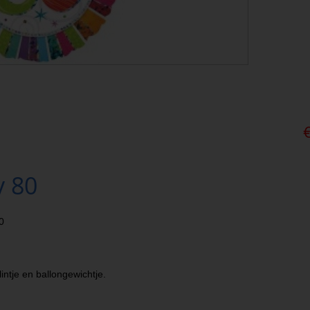
y 80
0
lintje en ballongewichtje.