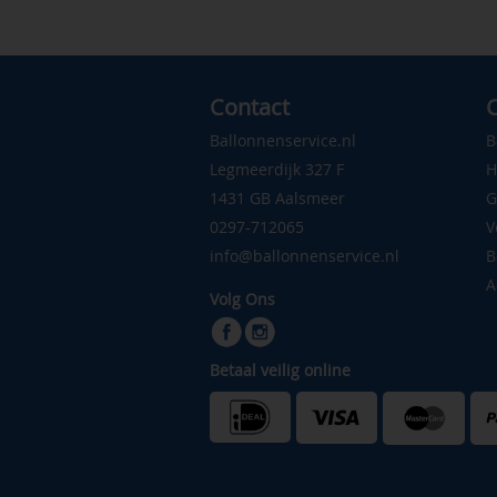
Contact
C
Ballonnenservice.nl
B
Legmeerdijk 327 F
H
1431 GB Aalsmeer
G
0297-712065
V
info@ballonnenservice.nl
B
A
Volg Ons
Betaal veilig online