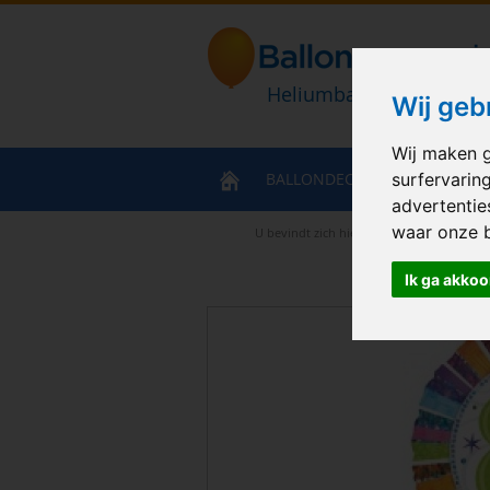
Heliumballonnen en bal
Wij geb
Wij maken g
BALLONDECORATIES
HELIU
surfervarin
advertentie
waar onze 
U bevindt zich hier
>
Home
>
Radiant Bir
Ik ga akkoo