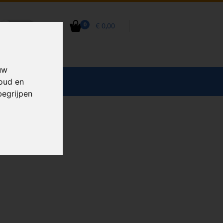
€ 0,00
0
uw
CCESSOIRES
houd en
begrijpen