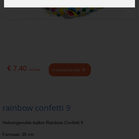
€ 7.40
In winkelmandje
Excl. btw
rainbow confetti 9
Heliumgevulde ballon Rainbow Confetti 9
Formaat: 35 cm