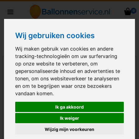
0
Heliumballonnen en
ballondecoraties bezorgd in heel
Nederland
Wij gebruiken cookies
Wij maken gebruik van cookies en andere
tracking-technologieën om uw surfervaring
op onze website te verbeteren, om
gepersonaliseerde inhoud en advertenties te
tonen, om ons websiteverkeer te analyseren
en om te begrijpen waar onze bezoekers
vandaan komen.
Ik ga akkoord
Ik weiger
Wijzig mijn voorkeuren