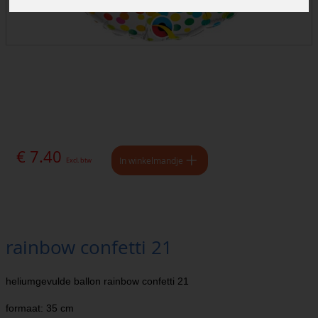
€ 7.40
In winkelmandje
Excl. btw
rainbow confetti 21
heliumgevulde ballon rainbow confetti 21
formaat: 35 cm