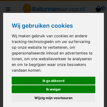
0
Heliumballonnen en
ballondecoraties bezorgd in heel
Wij gebruiken cookies
Nederland
Wij maken gebruik van cookies en andere
tracking-technologieën om uw surfervaring
op onze website te verbeteren, om
gepersonaliseerde inhoud en advertenties te
tonen, om ons websiteverkeer te analyseren
en om te begrijpen waar onze bezoekers
vandaan komen.
Ik ga akkoord
Ik weiger
Wijzig mijn voorkeuren