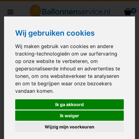
0
Heliumballonnen en
ballondecoraties bezorgd in heel
Wij gebruiken cookies
Nederland
Wij maken gebruik van cookies en andere
tracking-technologieën om uw surfervaring
op onze website te verbeteren, om
gepersonaliseerde inhoud en advertenties te
tonen, om ons websiteverkeer te analyseren
en om te begrijpen waar onze bezoekers
vandaan komen.
Ik ga akkoord
Ik weiger
Wijzig mijn voorkeuren