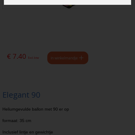
€ 7.40
In winkelmandje
Excl. btw
Elegant 90
Heliumgevulde ballon met 90 er op
formaat: 35 cm
Inclusief lintje en gewichtje