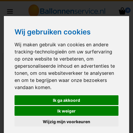
0
Heliumballonnen en
ballondecoraties bezorgd in heel
Wij gebruiken cookies
Nederland
Wij maken gebruik van cookies en andere
tracking-technologieën om uw surfervaring
op onze website te verbeteren, om
gepersonaliseerde inhoud en advertenties te
tonen, om ons websiteverkeer te analyseren
en om te begrijpen waar onze bezoekers
vandaan komen.
Ik ga akkoord
Ik weiger
Wijzig mijn voorkeuren