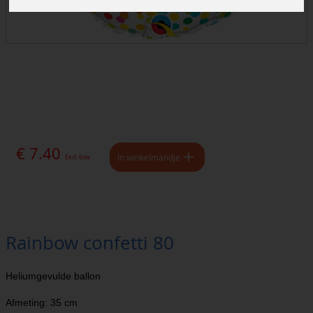
€ 7.40
In winkelmandje
Excl. btw
Rainbow confetti 80
Heliumgevulde ballon
Afmeting: 35 cm