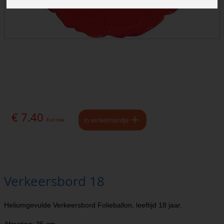
€ 7.40
In winkelmandje
Excl. btw
Verkeersbord 18
Heliumgevulde Verkeersbord Folieballon, leeftijd 18 jaar.