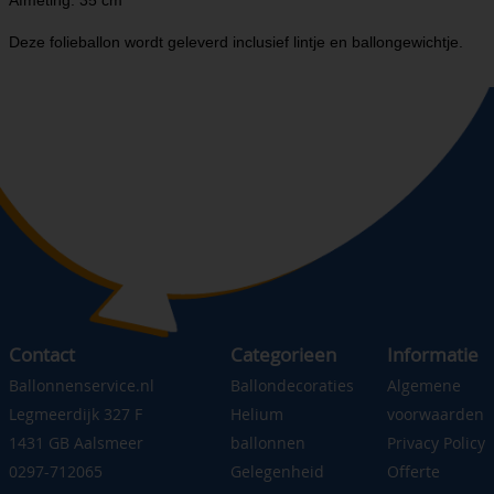
Afmeting: 35 cm
Deze folieballon wordt geleverd inclusief lintje en ballongewichtje.
Contact
Categorieen
Informatie
Ballonnenservice.nl
Ballondecoraties
Algemene
Legmeerdijk 327 F
Helium
voorwaarden
1431 GB Aalsmeer
ballonnen
Privacy Policy
0297-712065
Gelegenheid
Offerte