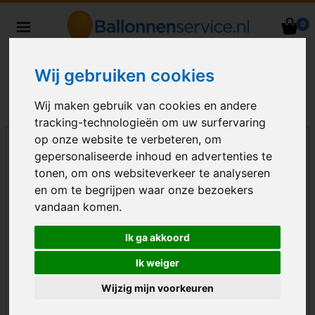
0
Heliumballonnen en
ballondecoraties bezorgd in heel
Wij gebruiken cookies
Nederland
Wij maken gebruik van cookies en andere
tracking-technologieën om uw surfervaring
op onze website te verbeteren, om
gepersonaliseerde inhoud en advertenties te
tonen, om ons websiteverkeer te analyseren
en om te begrijpen waar onze bezoekers
vandaan komen.
Ik ga akkoord
Ik weiger
Wijzig mijn voorkeuren