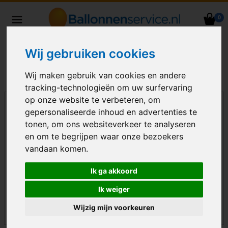
0
Heliumballonnen en
ballondecoraties bezorgd in heel
Wij gebruiken cookies
Nederland
Wij maken gebruik van cookies en andere
tracking-technologieën om uw surfervaring
op onze website te verbeteren, om
gepersonaliseerde inhoud en advertenties te
tonen, om ons websiteverkeer te analyseren
en om te begrijpen waar onze bezoekers
vandaan komen.
Ik ga akkoord
Ik weiger
Wijzig mijn voorkeuren