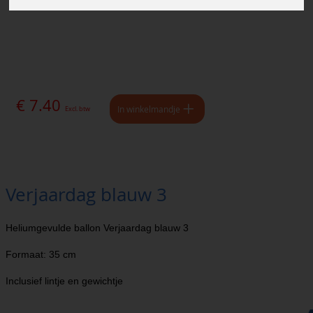
€ 7.40
In winkelmandje
Excl. btw
Verjaardag blauw 3
Heliumgevulde ballon Verjaardag blauw 3
Formaat: 35 cm
Inclusief lintje en gewichtje