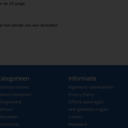
r de 18 jarige.
 het uiterlijk van een strandbaI.
ategorieen
Informatie
allondecoraties
Algemene voorwaarden
elium ballonnen
Privacy Policy
elegenheid
Offerte aanvragen
erhuur
Veel gestelde vragen
edrukken
Contact
ccessoires
Maatwerk