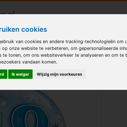
londecoraties bezorgd in heel Nederland
ruiken cookies
ebruik van cookies en andere tracking-technologieën om 
M BALLONNEN
GELEGENHEID
VERHUUR
BEDRUKKEN
A
g op onze website te verbeteren, om gepersonaliseerde in
s te tonen, om ons websiteverkeer te analyseren en om te 
Blue
bezoekers vandaan komen.
rd
Ik weiger
Wijzig mijn voorkeuren