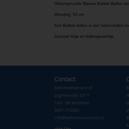
Heliumgevulde Blauwe Bubble Ballon voo
Afmeting: 50 cm
Een Bubble ballon is een heliumballon met
Inclusief lintje en ballongewichtje.
Contact
C
Ballonnenservice.nl
B
Legmeerdijk 327 F
H
1431 GB Aalsmeer
G
0297-712065
V
info@ballonnenservice.nl
B
A
Volg Ons