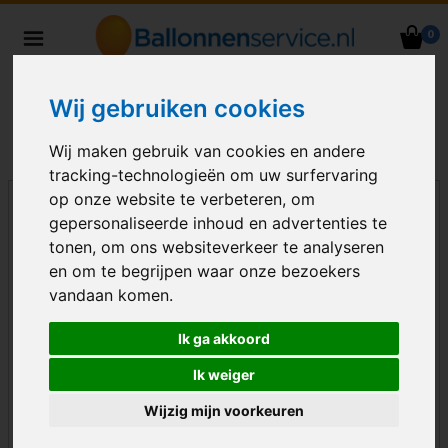
0
Heliumballonnen en
ballondecoraties bezorgd in heel
Wij gebruiken cookies
Nederland
Wij maken gebruik van cookies en andere
tracking-technologieën om uw surfervaring
op onze website te verbeteren, om
gepersonaliseerde inhoud en advertenties te
tonen, om ons websiteverkeer te analyseren
en om te begrijpen waar onze bezoekers
vandaan komen.
Ik ga akkoord
Ik weiger
Wijzig mijn voorkeuren