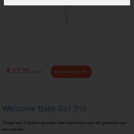
€ 17.95
In winkelmandje
Excl. btw
Welcome Baby Girl Trio
Trosje van 3 helium-gevulde folie-ballonnen voor de geboorte van
een meisje.