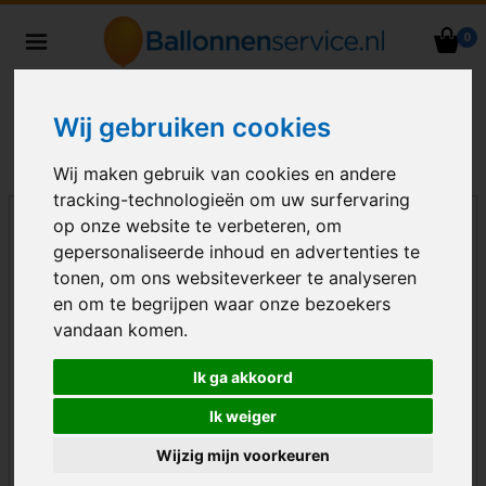
0
Heliumballonnen en
ballondecoraties bezorgd in heel
Nederland
Wij gebruiken cookies
Wij maken gebruik van cookies en andere
tracking-technologieën om uw surfervaring
op onze website te verbeteren, om
gepersonaliseerde inhoud en advertenties te
tonen, om ons websiteverkeer te analyseren
en om te begrijpen waar onze bezoekers
vandaan komen.
Ik ga akkoord
Ik weiger
Wijzig mijn voorkeuren