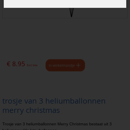
€ 8.95
In winkelmandje
Excl. btw
trosje van 3 heliumballonnen
merry christmas
Trosje van 3 heliumballonnen Merry Christmas bestaat uit 3