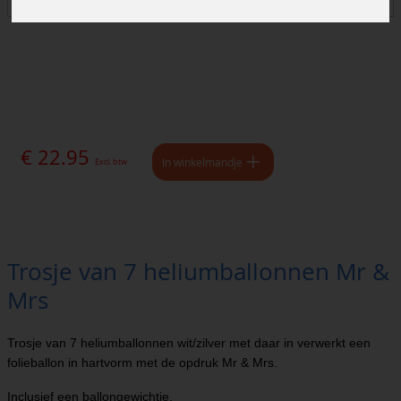
€ 22.95
In winkelmandje
Excl. btw
Trosje van 7 heliumballonnen Mr &
Mrs
Trosje van 7 heliumballonnen wit/zilver met daar in verwerkt een
folieballon in hartvorm met de opdruk Mr & Mrs.
Inclusief een ballongewichtje.