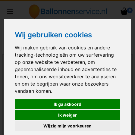
0
Heliumballonnen en
ballondecoraties bezorgd in heel
Nederland
Wij gebruiken cookies
Wij maken gebruik van cookies en andere
tracking-technologieën om uw surfervaring
op onze website te verbeteren, om
gepersonaliseerde inhoud en advertenties te
tonen, om ons websiteverkeer te analyseren
en om te begrijpen waar onze bezoekers
vandaan komen.
Ik ga akkoord
Ik weiger
Wijzig mijn voorkeuren