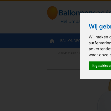
Heliumballonnen en bal
Wij geb
Wij maken g
BALLONDECORATIES
HELIU
surfervarin
advertentie
U bevindt zich hier
>
Home
>
Trosje Hap
waar onze 
Ik ga akkoo