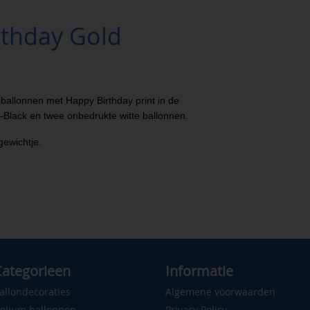
rthday Gold
ballonnen met Happy Birthday print in de
-Black en twee onbedrukte witte ballonnen.
ngewichtje.
ategorieen
Informatie
allondecoraties
Algemene voorwaarden
elium ballonnen
Privacy Policy