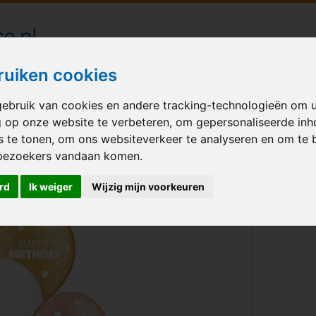
londecoraties bezorgd in heel Nederland
ruiken cookies
ebruik van cookies en andere tracking-technologieën om 
M BALLONNEN
GELEGENHEID
VERHUUR
BEDRUKKEN
A
g op onze website te verbeteren, om gepersonaliseerde in
s te tonen, om ons websiteverkeer te analyseren en om te 
py Birthday Gold Rosegold Black
bezoekers vandaan komen.
rd
Ik weiger
Wijzig mijn voorkeuren