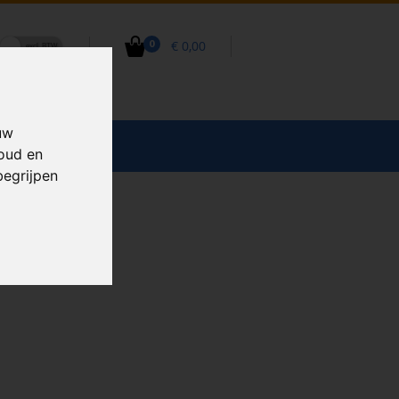
€ 0,00
0
uw
CCESSOIRES
houd en
begrijpen