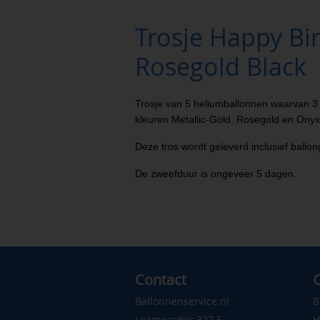
Trosje Happy Bi
Rosegold Black
Trosje van 5 heliumballonnen waarvan 3 
kleuren Metallic-Gold, Rosegold en Onyx
Deze tros wordt geleverd inclusief ballo
De zweefduur is ongeveer 5 dagen.
Contact
C
Ballonnenservice.nl
B
Legmeerdijk 327 F
H