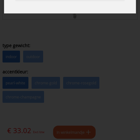
type gewicht:
indoor
outdoor
accentkleur:
pearl-white
chrome-gold
chrome-rosegold
chrome-champagne
€ 33.02
In winkelmandje
Excl. btw