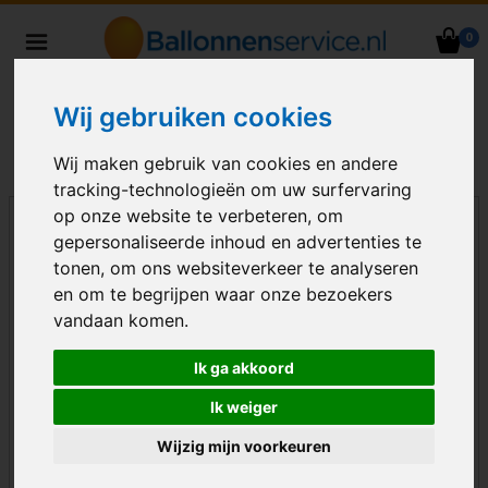
0
Heliumballonnen en
ballondecoraties bezorgd in heel
Wij gebruiken cookies
Nederland
Wij maken gebruik van cookies en andere
tracking-technologieën om uw surfervaring
op onze website te verbeteren, om
gepersonaliseerde inhoud en advertenties te
tonen, om ons websiteverkeer te analyseren
en om te begrijpen waar onze bezoekers
vandaan komen.
Ik ga akkoord
Ik weiger
Wijzig mijn voorkeuren