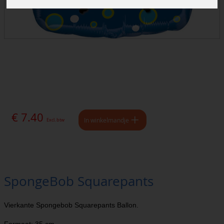
€ 7.40
In winkelmandje
Excl. btw
SpongeBob Squarepants
Vierkante Spongebob Squarepants Ballon.