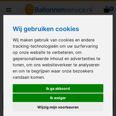
0
Heliumballonnen en
ballondecoraties bezorgd in heel
Nederland
Wij gebruiken cookies
Wij maken gebruik van cookies en andere
tracking-technologieën om uw surfervaring
op onze website te verbeteren, om
gepersonaliseerde inhoud en advertenties te
tonen, om ons websiteverkeer te analyseren
en om te begrijpen waar onze bezoekers
vandaan komen.
Ik ga akkoord
Ik weiger
Wijzig mijn voorkeuren