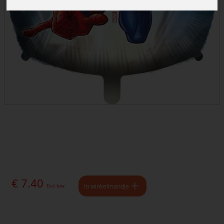
€ 7.40
In winkelmandje
Excl. btw