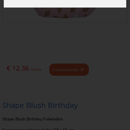
€ 12.36
In winkelmandje
Excl. btw
Shape Blush Birthday
Shape Blush Birthday Folieballon