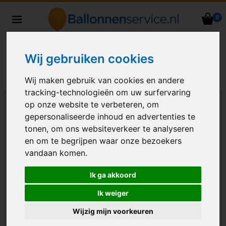
0
Heliumballonnen en
ballondecoraties bezorgd in heel
Nederland
Wij gebruiken cookies
Wij maken gebruik van cookies en andere
tracking-technologieën om uw surfervaring
op onze website te verbeteren, om
gepersonaliseerde inhoud en advertenties te
tonen, om ons websiteverkeer te analyseren
en om te begrijpen waar onze bezoekers
vandaan komen.
Ik ga akkoord
Ik weiger
Wijzig mijn voorkeuren