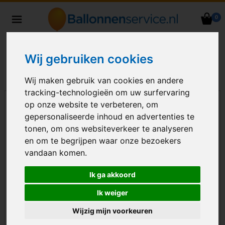
0
Heliumballonnen en
ballondecoraties bezorgd in heel
Nederland
Wij gebruiken cookies
Wij maken gebruik van cookies en andere
tracking-technologieën om uw surfervaring
op onze website te verbeteren, om
gepersonaliseerde inhoud en advertenties te
tonen, om ons websiteverkeer te analyseren
en om te begrijpen waar onze bezoekers
vandaan komen.
Ik ga akkoord
Ik weiger
Wijzig mijn voorkeuren