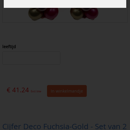
leeftijd
€ 41.24
In winkelmandje
Excl. btw
Cijfer Deco Fuchsia-Gold - Set van 2