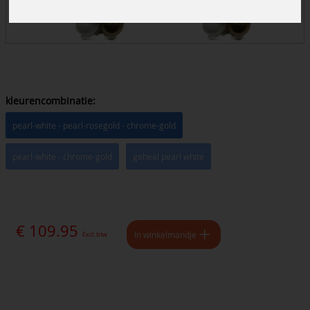
kleurencombinatie:
pearl-white - pearl-rosegold - chrome-gold
pearl-white - chrome-gold
geheel pearl white
€ 109.95
In winkelmandje
Excl. btw