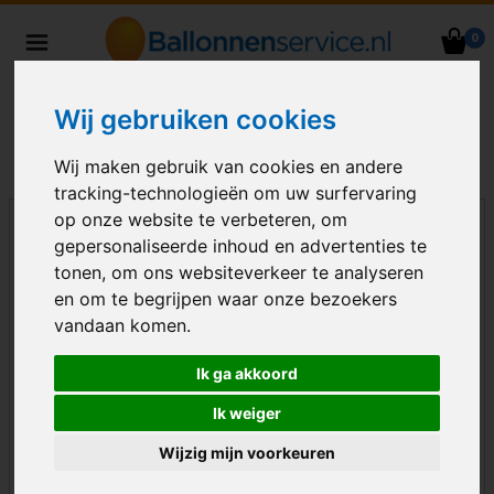
0
Heliumballonnen en
ballondecoraties bezorgd in heel
Wij gebruiken cookies
Nederland
Wij maken gebruik van cookies en andere
tracking-technologieën om uw surfervaring
op onze website te verbeteren, om
gepersonaliseerde inhoud en advertenties te
tonen, om ons websiteverkeer te analyseren
en om te begrijpen waar onze bezoekers
vandaan komen.
Ik ga akkoord
Ik weiger
Wijzig mijn voorkeuren