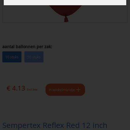
aantal ballonnen per zak:
10 stuks
50 stuks
€ 4.13
In winkelmandje
Excl. btw
Sempertex Reflex Red 12 inch