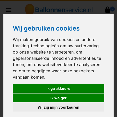
0
Heliumballonnen en
ballondecoraties bezorgd in heel
Wij gebruiken cookies
Nederland
Wij maken gebruik van cookies en andere
tracking-technologieën om uw surfervaring
op onze website te verbeteren, om
gepersonaliseerde inhoud en advertenties te
tonen, om ons websiteverkeer te analyseren
en om te begrijpen waar onze bezoekers
vandaan komen.
Ik ga akkoord
Ik weiger
Wijzig mijn voorkeuren