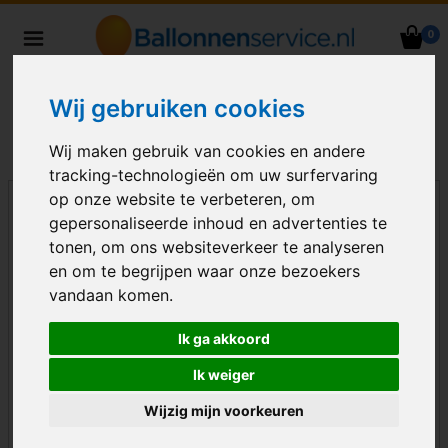
0
Heliumballonnen en
ballondecoraties bezorgd in heel
Wij gebruiken cookies
Nederland
Wij maken gebruik van cookies en andere
tracking-technologieën om uw surfervaring
op onze website te verbeteren, om
gepersonaliseerde inhoud en advertenties te
tonen, om ons websiteverkeer te analyseren
en om te begrijpen waar onze bezoekers
vandaan komen.
Ik ga akkoord
Ik weiger
Wijzig mijn voorkeuren