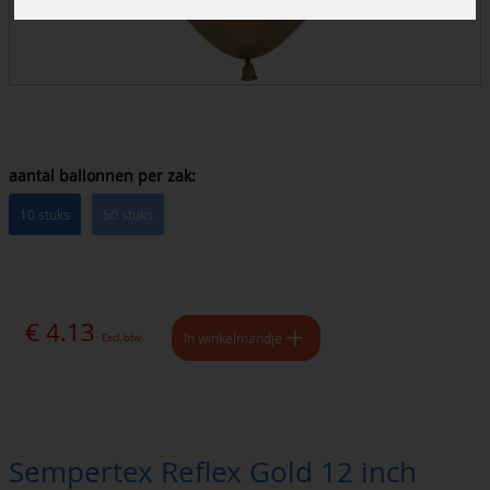
aantal ballonnen per zak:
10 stuks
50 stuks
€ 4.13
In winkelmandje
Excl. btw
Sempertex Reflex Gold 12 inch