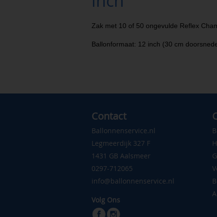
inch
Zak met 10 of 50 ongevulde Reflex Cha
Ballonformaat: 12 inch (30 cm doorsned
Contact
C
Ballonnenservice.nl
B
Legmeerdijk 327 F
H
1431 GB Aalsmeer
G
0297-712065
V
info@ballonnenservice.nl
B
A
Volg Ons