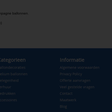
mpagne ballonnen.
e)
ategorieen
Informatie
allondecoraties
Algemene voorwaarden
elium ballonnen
Privacy Policy
elegenheid
Offerte aanvragen
erhuur
Veel gestelde vragen
edrukken
Contact
ccessoires
Maatwerk
Blog