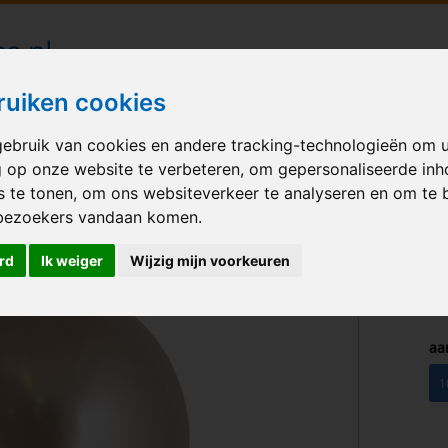
londecoraties bezorgd in heel Nederland
ruiken cookies
ebruik van cookies en andere tracking-technologieën om 
M BALLONNEN
GELEGENHEID
VERHUUR
BEDRUKKEN
A
g op onze website te verbeteren, om gepersonaliseerde in
s te tonen, om ons websiteverkeer te analyseren en om te 
Reflex Champagne 12 inch
bezoekers vandaan komen.
rd
Ik weiger
Wijzig mijn voorkeuren
aa
1