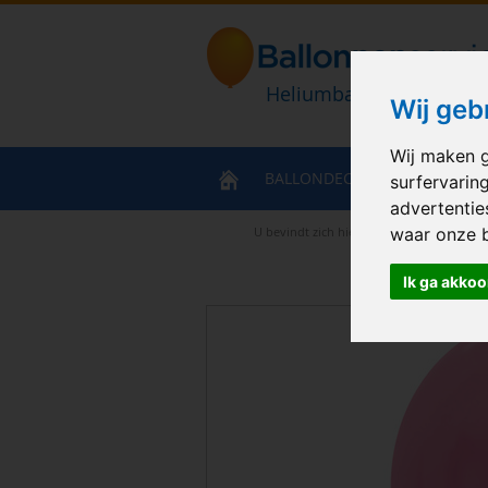
Heliumballonnen en bal
Wij geb
Wij maken g
BALLONDECORATIES
HELIU
surfervarin
advertentie
U bevindt zich hier
>
Home
>
Sempertex P
waar onze 
Ik ga akkoo