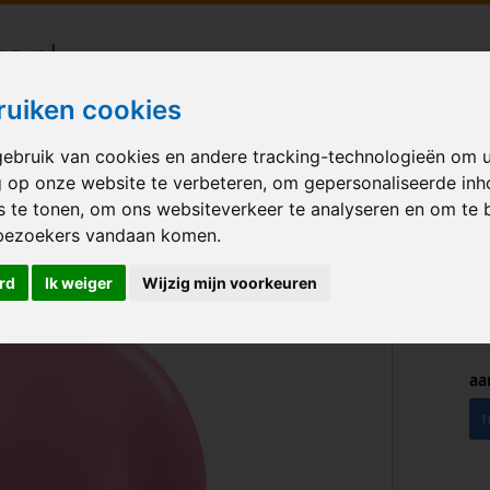
londecoraties bezorgd in heel Nederland
ruiken cookies
ebruik van cookies en andere tracking-technologieën om 
M BALLONNEN
GELEGENHEID
VERHUUR
BEDRUKKEN
A
g op onze website te verbeteren, om gepersonaliseerde in
s te tonen, om ons websiteverkeer te analyseren en om te 
earl Fuchsia 12 inch
bezoekers vandaan komen.
rd
Ik weiger
Wijzig mijn voorkeuren
aa
1