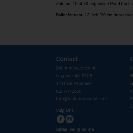
Zak met 10 of 50 ongevulde Pearl Fuchsi
Ballonformaat: 12 inch (30 cm doorsned
Contact
C
Ballonnenservice.nl
B
Legmeerdijk 327 F
H
1431 GB Aalsmeer
G
0297-712065
V
info@ballonnenservice.nl
B
A
Volg Ons
Betaal veilig online