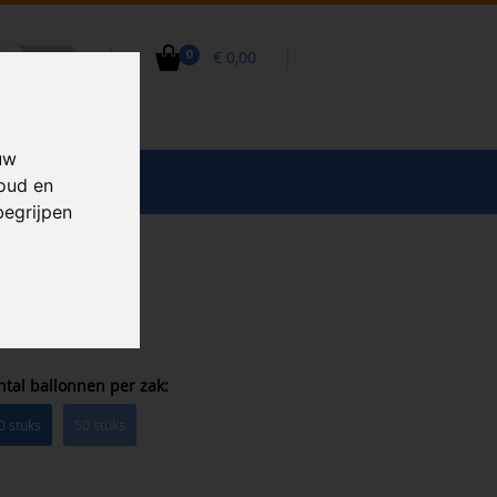
€ 0,00
0
uw
CCESSOIRES
houd en
begrijpen
ntal ballonnen per zak:
0 stuks
50 stuks