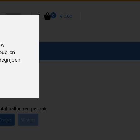
€ 0,00
0
uw
CCESSOIRES
houd en
begrijpen
ntal ballonnen per zak:
0 stuks
50 stuks