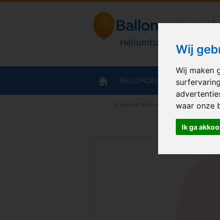
Heliumballonnen en bal
Wij geb
Wij maken g
BALLONDECORATIES
HELIU
surfervarin
advertentie
U bevindt zich hier
>
Home
>
Sempertex 
waar onze 
Ik ga akkoo