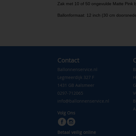
Zak met 10 of 50 ongevulde Matte Pink b
Ballonformaat: 12 inch (30 cm doorsned
Contact
C
Ballonnenservice.nl
B
Legmeerdijk 327 F
H
1431 GB Aalsmeer
G
0297-712065
V
info@ballonnenservice.nl
B
A
Volg Ons
Betaal veilig online