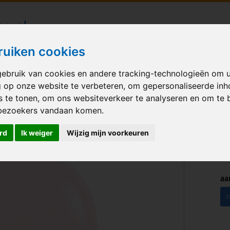
londecoraties bezorgd in heel Nederland
ruiken cookies
ebruik van cookies en andere tracking-technologieën om 
M BALLONNEN
GELEGENHEID
VERHUUR
BEDRUKKEN
A
g op onze website te verbeteren, om gepersonaliseerde in
s te tonen, om ons websiteverkeer te analyseren en om te 
Matte Pink 12 inch
bezoekers vandaan komen.
rd
Ik weiger
Wijzig mijn voorkeuren
aa
1