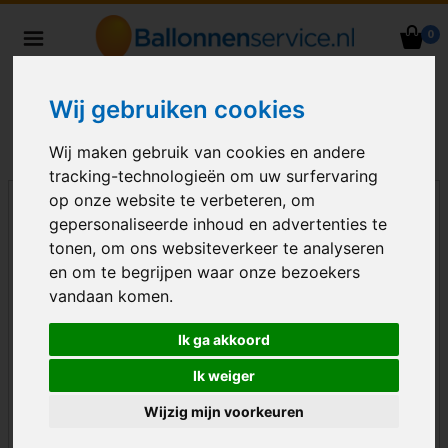
0
Heliumballonnen en
ballondecoraties bezorgd in heel
Wij gebruiken cookies
Nederland
Wij maken gebruik van cookies en andere
tracking-technologieën om uw surfervaring
op onze website te verbeteren, om
gepersonaliseerde inhoud en advertenties te
tonen, om ons websiteverkeer te analyseren
en om te begrijpen waar onze bezoekers
vandaan komen.
Ik ga akkoord
Ik weiger
Wijzig mijn voorkeuren