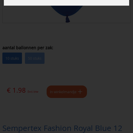
aantal ballonnen per zak:
10 stuks
50 stuks
€ 1.98
In winkelmandje
Excl. btw
Sempertex Fashion Royal Blue 12