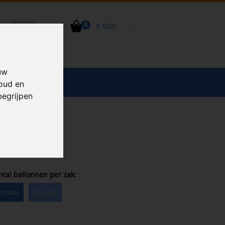
€ 0,00
0
uw
CCESSOIRES
houd en
begrijpen
ntal ballonnen per zak:
0 stuks
50 stuks