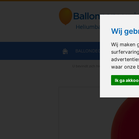
Heliumballonnen en bal
Wij geb
Wij maken g
BALLONDECORATIES
HELIU
surfervarin
advertentie
U bevindt zich hier
>
Home
>
Sempertex 
waar onze 
Ik ga akkoo