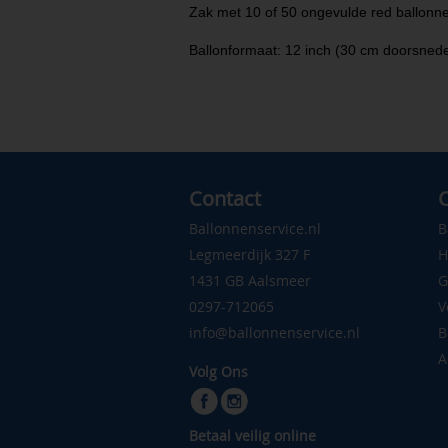
Zak met 10 of 50 ongevulde red ballonn
Ballonformaat: 12 inch (30 cm doorsned
Contact
C
Ballonnenservice.nl
B
Legmeerdijk 327 F
H
1431 GB Aalsmeer
G
0297-712065
V
info@ballonnenservice.nl
B
A
Volg Ons
Betaal veilig online