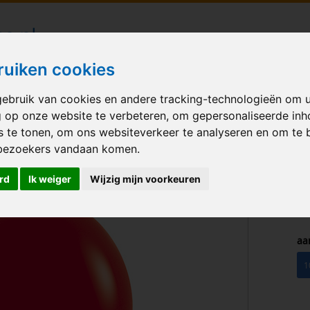
londecoraties bezorgd in heel Nederland
ruiken cookies
ebruik van cookies en andere tracking-technologieën om 
M BALLONNEN
GELEGENHEID
VERHUUR
BEDRUKKEN
A
g op onze website te verbeteren, om gepersonaliseerde in
s te tonen, om ons websiteverkeer te analyseren en om te 
Fashion Red 12 inch
bezoekers vandaan komen.
rd
Ik weiger
Wijzig mijn voorkeuren
aa
1