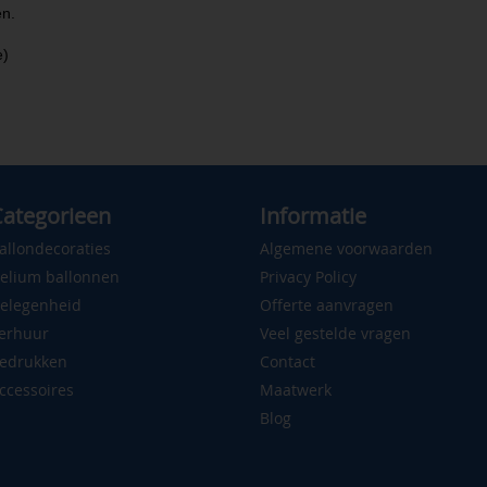
en.
e)
ategorieen
Informatie
allondecoraties
Algemene voorwaarden
elium ballonnen
Privacy Policy
elegenheid
Offerte aanvragen
erhuur
Veel gestelde vragen
edrukken
Contact
ccessoires
Maatwerk
Blog