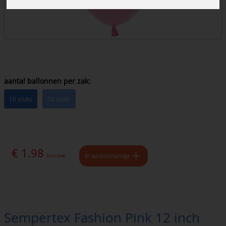
aantal ballonnen per zak:
10 stuks
50 stuks
€ 1.98
In winkelmandje
Excl. btw
Sempertex Fashion Pink 12 inch