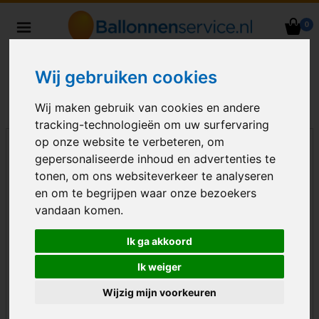
0
Heliumballonnen en
ballondecoraties bezorgd in heel
Wij gebruiken cookies
Nederland
Wij maken gebruik van cookies en andere
tracking-technologieën om uw surfervaring
op onze website te verbeteren, om
gepersonaliseerde inhoud en advertenties te
tonen, om ons websiteverkeer te analyseren
en om te begrijpen waar onze bezoekers
vandaan komen.
Ik ga akkoord
Ik weiger
Wijzig mijn voorkeuren