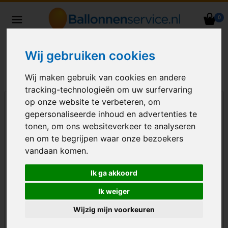
0
Heliumballonnen en
ballondecoraties bezorgd in heel
Wij gebruiken cookies
Nederland
Wij maken gebruik van cookies en andere
tracking-technologieën om uw surfervaring
op onze website te verbeteren, om
gepersonaliseerde inhoud en advertenties te
tonen, om ons websiteverkeer te analyseren
en om te begrijpen waar onze bezoekers
vandaan komen.
Ik ga akkoord
Ik weiger
Wijzig mijn voorkeuren