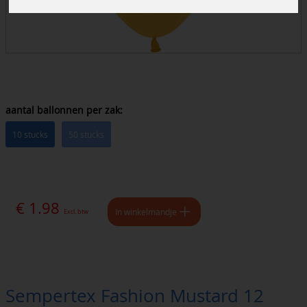
aantal ballonnen per zak:
10 stucks
50 stucks
€ 1.98
In winkelmandje
Excl. btw
Sempertex Fashion Mustard 12