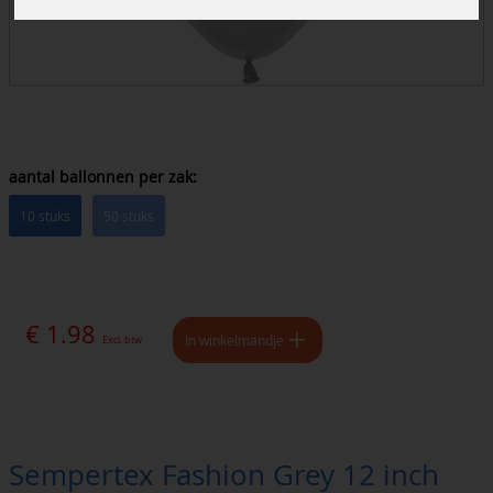
aantal ballonnen per zak:
10 stuks
50 stuks
€ 1.98
In winkelmandje
Excl. btw
Sempertex Fashion Grey 12 inch