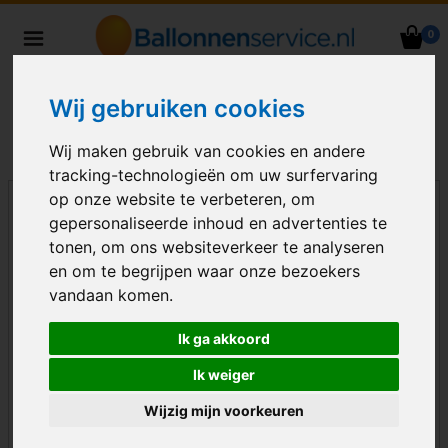
0
Heliumballonnen en
ballondecoraties bezorgd in heel
Wij gebruiken cookies
Nederland
Wij maken gebruik van cookies en andere
tracking-technologieën om uw surfervaring
op onze website te verbeteren, om
gepersonaliseerde inhoud en advertenties te
tonen, om ons websiteverkeer te analyseren
en om te begrijpen waar onze bezoekers
vandaan komen.
Ik ga akkoord
Ik weiger
Wijzig mijn voorkeuren