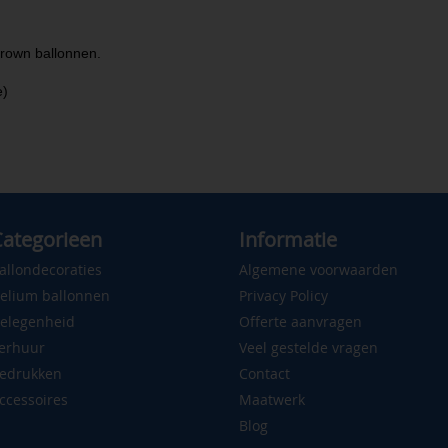
rown ballonnen.
e)
ategorieen
Informatie
allondecoraties
Algemene voorwaarden
elium ballonnen
Privacy Policy
elegenheid
Offerte aanvragen
erhuur
Veel gestelde vragen
edrukken
Contact
ccessoires
Maatwerk
Blog