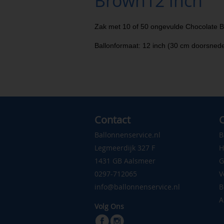
Brown12 inch
Zak met 10 of 50 ongevulde Chocolate B
Ballonformaat: 12 inch (30 cm doorsned
Contact
C
Ballonnenservice.nl
B
Legmeerdijk 327 F
H
1431 GB Aalsmeer
G
0297-712065
V
info@ballonnenservice.nl
B
A
Volg Ons