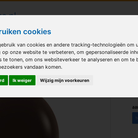
londecoraties bezorgd in heel Nederland
ruiken cookies
ebruik van cookies en andere tracking-technologieën om 
M BALLONNEN
GELEGENHEID
VERHUUR
BEDRUKKEN
A
g op onze website te verbeteren, om gepersonaliseerde in
s te tonen, om ons websiteverkeer te analyseren en om te 
Fashion Chocolate Brown12 inch
bezoekers vandaan komen.
rd
Ik weiger
Wijzig mijn voorkeuren
aa
1