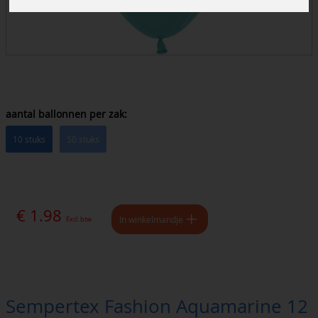
aantal ballonnen per zak:
10 stuks
50 stuks
€ 1.98
In winkelmandje
Excl. btw
Sempertex Fashion Aquamarine 12