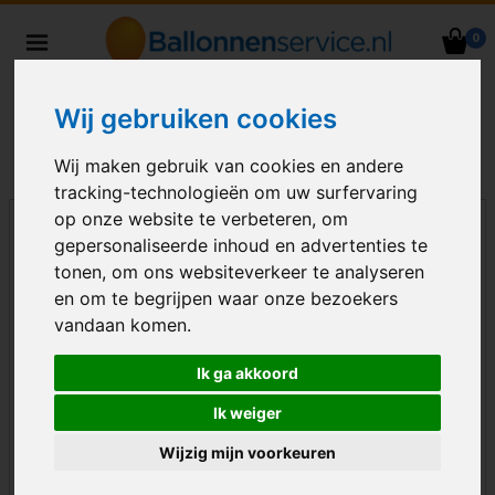
0
Heliumballonnen en
ballondecoraties bezorgd in heel
Wij gebruiken cookies
Nederland
Wij maken gebruik van cookies en andere
tracking-technologieën om uw surfervaring
op onze website te verbeteren, om
gepersonaliseerde inhoud en advertenties te
tonen, om ons websiteverkeer te analyseren
en om te begrijpen waar onze bezoekers
vandaan komen.
Ik ga akkoord
Ik weiger
Wijzig mijn voorkeuren