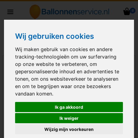
0
Heliumballonnen en
ballondecoraties bezorgd in heel
Nederland
Wij gebruiken cookies
Wij maken gebruik van cookies en andere
tracking-technologieën om uw surfervaring
op onze website te verbeteren, om
gepersonaliseerde inhoud en advertenties te
tonen, om ons websiteverkeer te analyseren
en om te begrijpen waar onze bezoekers
vandaan komen.
Ik ga akkoord
Ik weiger
Wijzig mijn voorkeuren