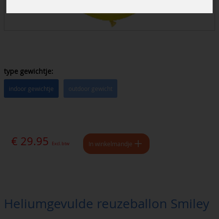
type gewichtje:
indoor gewichtje
outdoor gewicht
€ 29.95
In winkelmandje
Excl. btw
Heliumgevulde reuzeballon Smiley