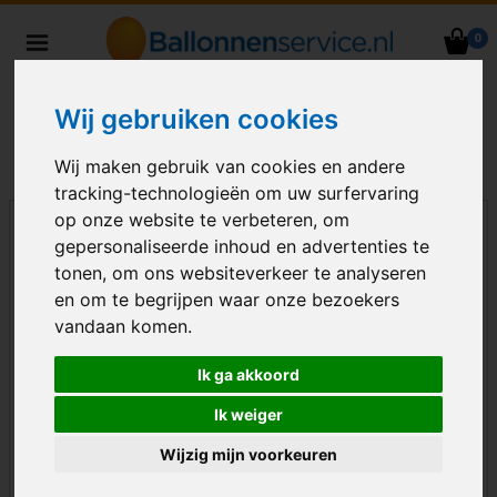
0
Heliumballonnen en
ballondecoraties bezorgd in heel
Wij gebruiken cookies
Nederland
Wij maken gebruik van cookies en andere
tracking-technologieën om uw surfervaring
op onze website te verbeteren, om
gepersonaliseerde inhoud en advertenties te
tonen, om ons websiteverkeer te analyseren
en om te begrijpen waar onze bezoekers
vandaan komen.
Ik ga akkoord
Ik weiger
Wijzig mijn voorkeuren