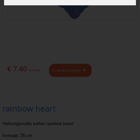
€ 7.40
In winkelmandje
Excl. btw
rainbow heart
Heliumgevulde ballon rainbow heart
formaat: 35 cm