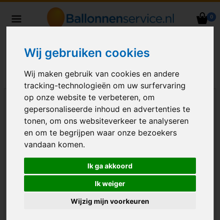
0
Heliumballonnen en
ballondecoraties bezorgd in heel
Wij gebruiken cookies
Nederland
Wij maken gebruik van cookies en andere
tracking-technologieën om uw surfervaring
op onze website te verbeteren, om
gepersonaliseerde inhoud en advertenties te
tonen, om ons websiteverkeer te analyseren
en om te begrijpen waar onze bezoekers
vandaan komen.
Ik ga akkoord
Ik weiger
Wijzig mijn voorkeuren