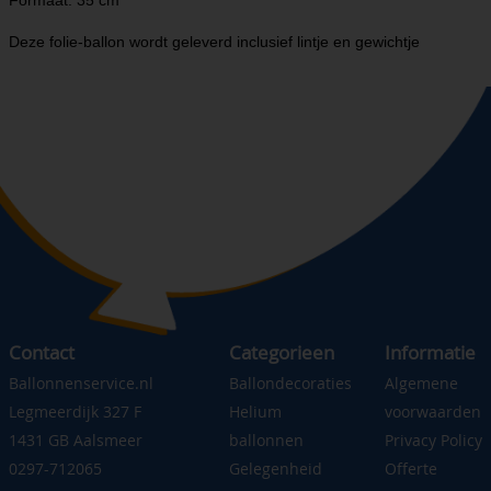
Formaat: 35 cm
Deze folie-ballon wordt geleverd inclusief lintje en gewichtje
Contact
Categorieen
Informatie
Ballonnenservice.nl
Ballondecoraties
Algemene
Legmeerdijk 327 F
Helium
voorwaarden
1431 GB Aalsmeer
ballonnen
Privacy Policy
0297-712065
Gelegenheid
Offerte