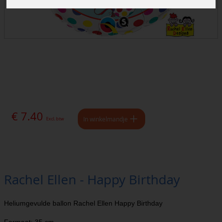
€ 7.40
In winkelmandje
Excl. btw
Rachel Ellen - Happy Birthday
Heliumgevulde ballon Rachel Ellen Happy Birthday