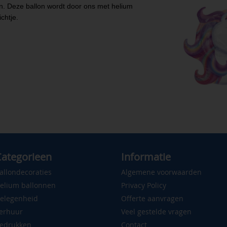
en. Deze ballon wordt door ons met helium
ichtje.
ategorieen
Informatie
allondecoraties
Algemene voorwaarden
elium ballonnen
Privacy Policy
elegenheid
Offerte aanvragen
erhuur
Veel gestelde vragen
edrukken
Contact