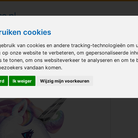
londecoraties bezorgd in heel Nederland
ruiken cookies
ebruik van cookies en andere tracking-technologieën om 
M BALLONNEN
GELEGENHEID
VERHUUR
BEDRUKKEN
A
g op onze website te verbeteren, om gepersonaliseerde in
s te tonen, om ons websiteverkeer te analyseren en om te 
corn XL
bezoekers vandaan komen.
rd
Ik weiger
Wijzig mijn voorkeuren