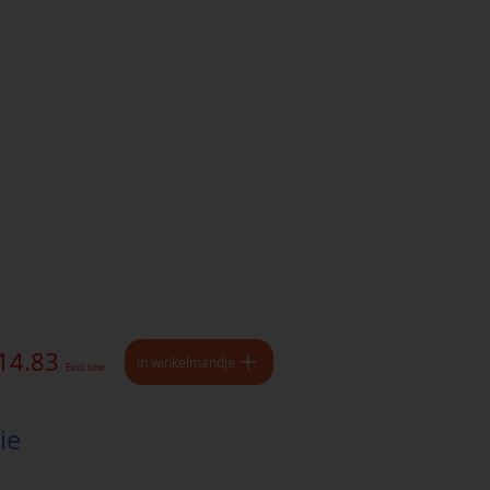
 14.83
In winkelmandje
Excl. btw
ie