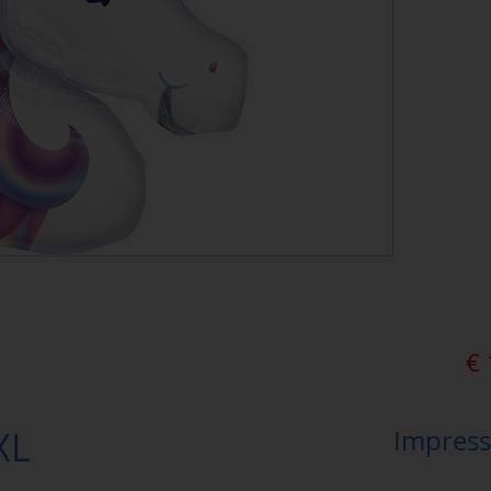
€
XL
Impress