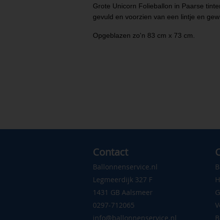
Grote Unicorn Folieballon in Paarse tint
gevuld en voorzien van een lintje en gew
Opgeblazen zo'n 83 cm x 73 cm.
Contact
C
Ballonnenservice.nl
B
Legmeerdijk 327 F
H
1431 GB Aalsmeer
G
0297-712065
V
info@ballonnenservice.nl
B