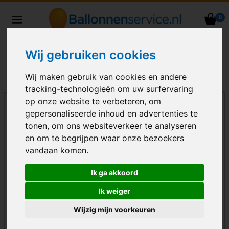
0
Heliumballonnen en
ballondecoraties bezorgd in heel
Wij gebruiken cookies
Nederland
Wij maken gebruik van cookies en andere
tracking-technologieën om uw surfervaring
op onze website te verbeteren, om
gepersonaliseerde inhoud en advertenties te
tonen, om ons websiteverkeer te analyseren
en om te begrijpen waar onze bezoekers
vandaan komen.
Ik ga akkoord
Ik weiger
Wijzig mijn voorkeuren