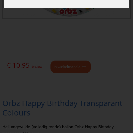
€ 10.95
In winkelmandje
Excl. btw
Orbz Happy Birthday Transparant
Colours
Heliumgevulde (volledig ronde) ballon Orbz Happy Birthday