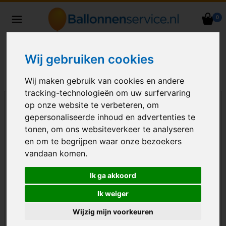
0
Heliumballonnen en
ballondecoraties bezorgd in heel
Nederland
Wij gebruiken cookies
Wij maken gebruik van cookies en andere
tracking-technologieën om uw surfervaring
op onze website te verbeteren, om
gepersonaliseerde inhoud en advertenties te
tonen, om ons websiteverkeer te analyseren
en om te begrijpen waar onze bezoekers
vandaan komen.
Ik ga akkoord
Ik weiger
Wijzig mijn voorkeuren