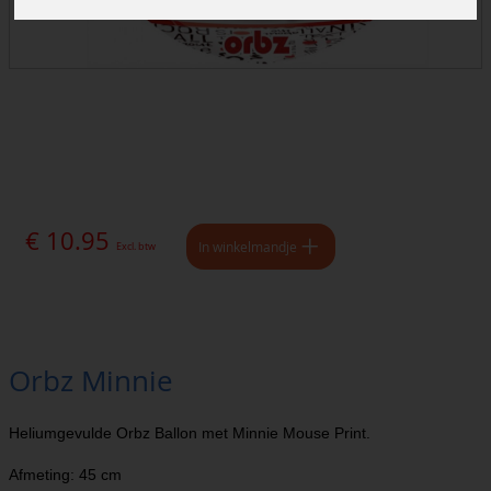
€ 10.95
In winkelmandje
Excl. btw
Orbz Minnie
Heliumgevulde Orbz Ballon met Minnie Mouse Print.
Afmeting: 45 cm