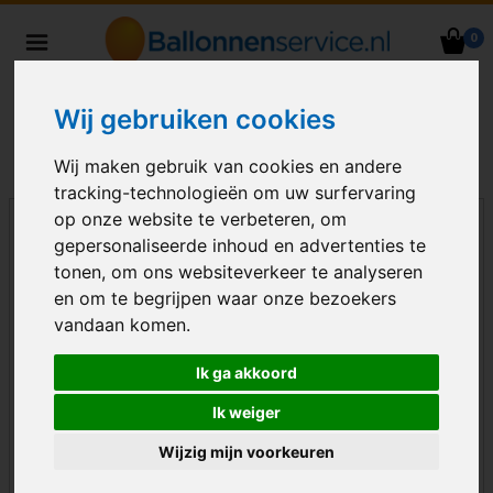
0
Heliumballonnen en
ballondecoraties bezorgd in heel
Wij gebruiken cookies
Nederland
Wij maken gebruik van cookies en andere
tracking-technologieën om uw surfervaring
op onze website te verbeteren, om
gepersonaliseerde inhoud en advertenties te
tonen, om ons websiteverkeer te analyseren
en om te begrijpen waar onze bezoekers
vandaan komen.
Ik ga akkoord
Ik weiger
Wijzig mijn voorkeuren