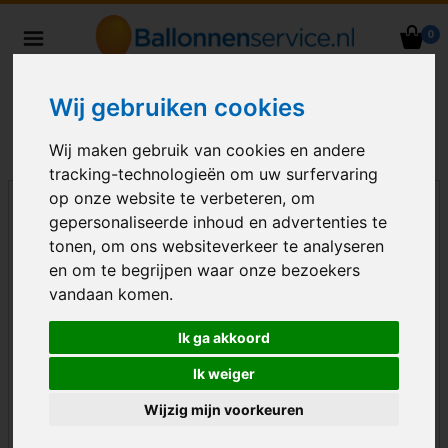
0
Heliumballonnen en
ballondecoraties bezorgd in heel
Wij gebruiken cookies
Nederland
Wij maken gebruik van cookies en andere
tracking-technologieën om uw surfervaring
op onze website te verbeteren, om
gepersonaliseerde inhoud en advertenties te
tonen, om ons websiteverkeer te analyseren
en om te begrijpen waar onze bezoekers
vandaan komen.
Ik ga akkoord
Ik weiger
Wijzig mijn voorkeuren