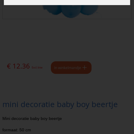
€ 12.36
In winkelmandje
Excl. btw
mini decoratie baby boy beertje
Mini decoratie baby boy beertje
formaat: 50 cm