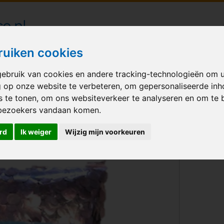
londecoraties bezorgd in heel Nederland
ruiken cookies
ebruik van cookies en andere tracking-technologieën om 
M BALLONNEN
GELEGENHEID
VERHUUR
BEDRUKKEN
A
g op onze website te verbeteren, om gepersonaliseerde in
s te tonen, om ons websiteverkeer te analyseren en om te 
nfetti rosegold
bezoekers vandaan komen.
rd
Ik weiger
Wijzig mijn voorkeuren