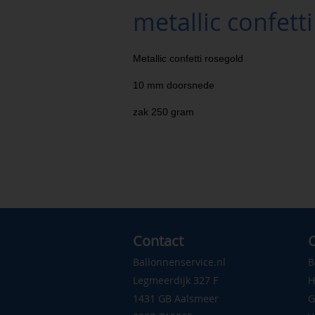
metallic confett
Metallic confetti rosegold
10 mm doorsnede
zak 250 gram
Contact
C
Ballonnenservice.nl
B
Legmeerdijk 327 F
H
1431 GB Aalsmeer
G