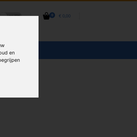
€ 0,00
0
uw
CCESSOIRES
houd en
begrijpen