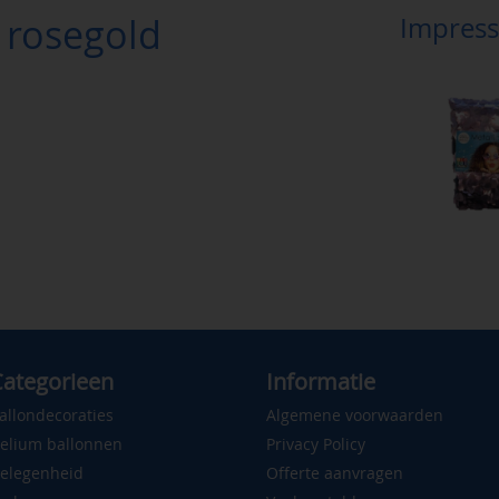
i rosegold
Impress
ategorieen
Informatie
allondecoraties
Algemene voorwaarden
elium ballonnen
Privacy Policy
elegenheid
Offerte aanvragen