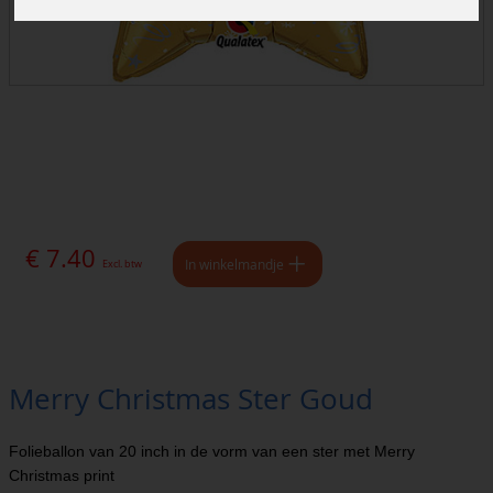
€ 7.40
In winkelmandje
Excl. btw
Merry Christmas Ster Goud
Folieballon van 20 inch in de vorm van een ster met Merry
Christmas print