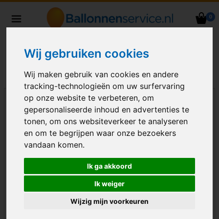
0
Heliumballonnen en
ballondecoraties bezorgd in heel
Wij gebruiken cookies
Nederland
Wij maken gebruik van cookies en andere
tracking-technologieën om uw surfervaring
op onze website te verbeteren, om
gepersonaliseerde inhoud en advertenties te
tonen, om ons websiteverkeer te analyseren
en om te begrijpen waar onze bezoekers
vandaan komen.
Ik ga akkoord
Ik weiger
Wijzig mijn voorkeuren