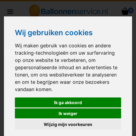
0
Heliumballonnen en
ballondecoraties bezorgd in heel
Wij gebruiken cookies
Nederland
Wij maken gebruik van cookies en andere
tracking-technologieën om uw surfervaring
op onze website te verbeteren, om
gepersonaliseerde inhoud en advertenties te
tonen, om ons websiteverkeer te analyseren
en om te begrijpen waar onze bezoekers
vandaan komen.
Ik ga akkoord
Ik weiger
Wijzig mijn voorkeuren