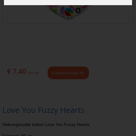
€ 7.40
In winkelmandje
Excl. btw
Love You Fuzzy Hearts
Heliumgevulde ballon Love You Fuzzy Hearts