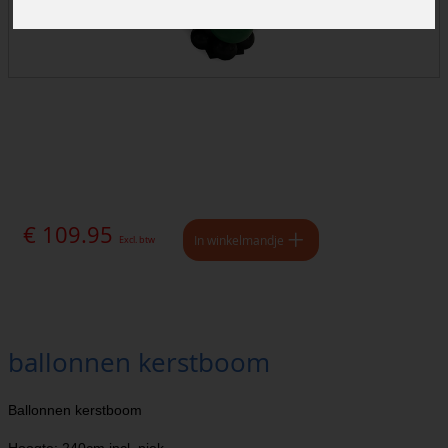
€ 109.95
In winkelmandje
Excl. btw
ballonnen kerstboom
Ballonnen kerstboom